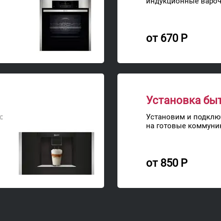
индукционные варо
от 670 Р
Установка бы
:
Установим и подклю
на готовые коммуни
от 850 Р