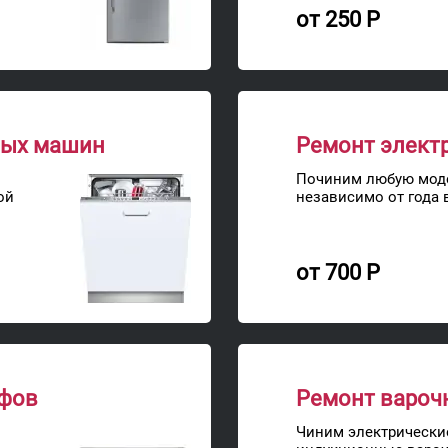
от 250 Р
ных машин
Ремонт элект
Починим любую моде
ой
независимо от года 
от 700 Р
афов
Ремонт вароч
Чиним электрически