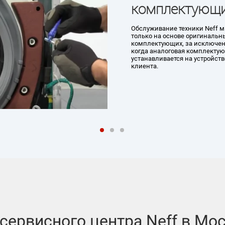
ющие
 Neff мы осуществляем
инальных
ключением случаев,
плектующая
тройство по требованию
сервисного центра Neff в Мос