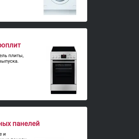
роплит
ль плиты,
выпуска.
ных панелей
е и