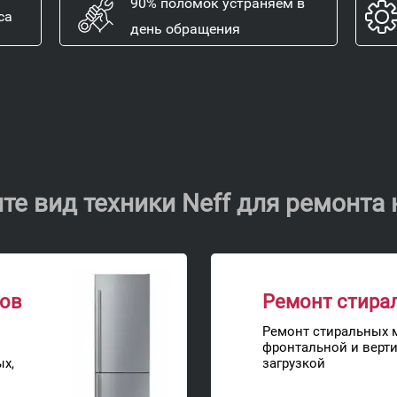
90% поломок устраняем в
са
день обращения
те вид техники Neff для ремонта 
ков
Ремонт стира
Ремонт стиральных 
фронтальной и верт
ых,
загрузкой