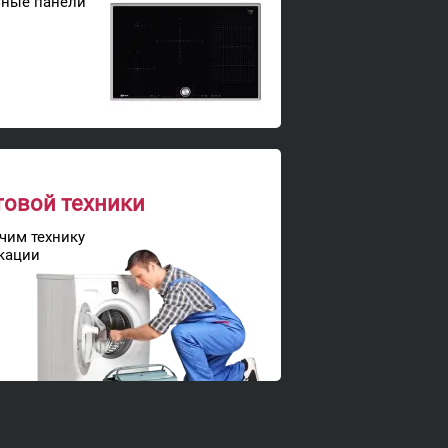
чные панели
товой техники
чим технику
кации