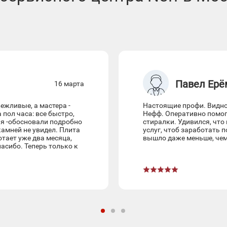
Павел Ерё
16 марта
ежливые, а мастера -
Настоящие профи. Видно,
пол часа: все быстро,
Нефф. Оперативно помог
ая -обосновали подробно
стиралки. Удивился, что
камней не увидел. Плита
услуг, чтоб заработать 
ботает уже два месяца,
вышло даже меньше, чем
асибо. Теперь только к