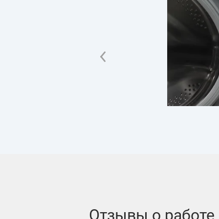
комплекту
Обслуживание техники
только на основе ориг
комплектующих, за ис
когда аналоговая ком
устанавливается на ус
клиента.
Отзывы о работе 