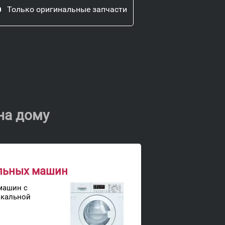
Только оригинальные запчасти
на дому
льных машин
машин с
икальной