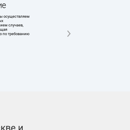
клиентом
После бесплатной диагностики рассчитываем
цену и всегда обсуждаем ее с клиентом до
начала работ. Если он согласен — закрепляем
окончательную стоимость в договоре.
кве и