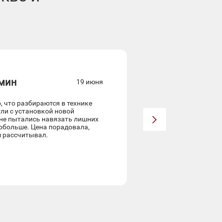
мин
Дмитр
19 июня
 что разбираются в технике
Посудомойка не пр
ли с установкой новой
сломаться. Выбир
 не пытались навязать лишних
довериться - не п
побольше. Цена порадовала,
привез нужную дет
 рассчитывал.
моет и в целом раб
оперативность