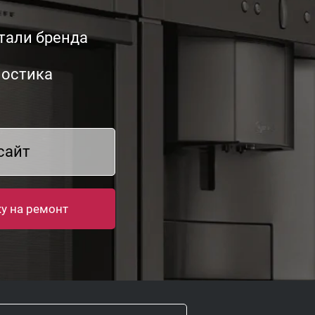
тали бренда
ностика
сайт
ку на ремонт